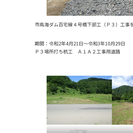
市鳥海ダム百宅線４号橋下部工（Ｐ３）工事
期間：令和2年4月21日～令和3年10月29日
Ｐ３場所打ち杭工 Ａ１Ａ２工事用道路
P1着工前1