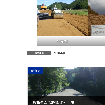
P1完成1
2020年度
事業年度
前の記事
鳥海ダム 場内整備外工事