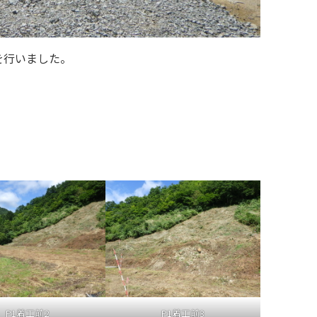
を行いました。
P1着工前2
P1着工前3