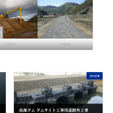
P1完成2
P1完成3
次の記事
鳥海ダム ダムサイト工事用道路外工事