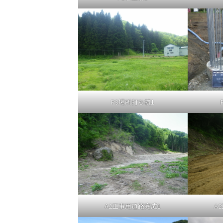
P3場所打ち杭1
A2工事用道路完成1
A