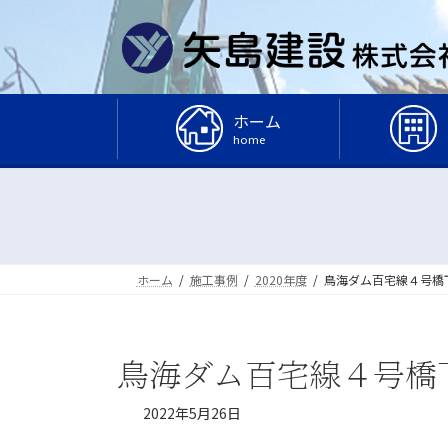
コ
ナ
ン
ビ
テ
ゲ
ン
ー
ツ
シ
ホーム
へ
ョ
home
ス
ン
キ
に
ッ
移
プ
動
ホーム
施工事例
2020年度
鳥海ダム百宅線４号橋
鳥海ダム百宅線４号橋
2022年5月26日